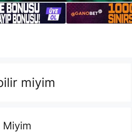
ilir miyim
r Miyim