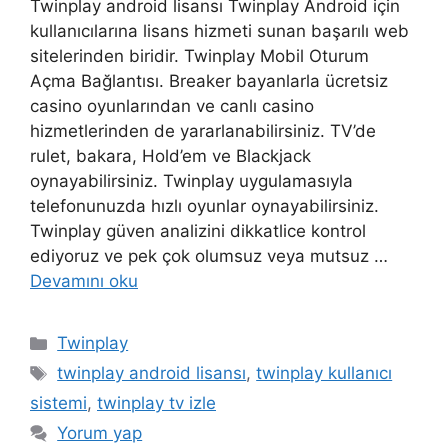
Twinplay android lisansı Twinplay Android için
kullanıcılarına lisans hizmeti sunan başarılı web
sitelerinden biridir. Twinplay Mobil Oturum
Açma Bağlantısı. Breaker bayanlarla ücretsiz
casino oyunlarından ve canlı casino
hizmetlerinden de yararlanabilirsiniz. TV’de
rulet, bakara, Hold’em ve Blackjack
oynayabilirsiniz. Twinplay uygulamasıyla
telefonunuzda hızlı oyunlar oynayabilirsiniz.
Twinplay güven analizini dikkatlice kontrol
ediyoruz ve pek çok olumsuz veya mutsuz …
Devamını oku
Kategoriler
Twinplay
Etiketler
twinplay android lisansı
,
twinplay kullanıcı
sistemi
,
twinplay tv izle
Yorum yap