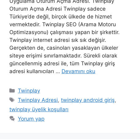
Uygulama Oturum Açma Adresi. Twinplay
Oturum Açma Adresi Twinplay sadece
Türkiye’de değil, birçok ülkede de hizmet
vermektedir. Twinplay SEO (Arama Motoru
Optimizasyonu) çalışması yapan bir şirkettir.
Twinplay internet adresi sık sık değişir.
Gerçekten de, casinoları yasaklayan ülkeler
siteye erişimi sınırlamaktadır. Sürekli olarak
güncellenmiş adresi ile, tüm Twinplay giriş
adresi kullanıcıları …
Devamını oku
Kategoriler
Twinplay
Etiketler
Twinplay Adresi
,
twinplay android giriş
,
twinplay üyelik koşulları
Yorum yap