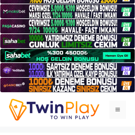
İçeriğe
atla
Menü