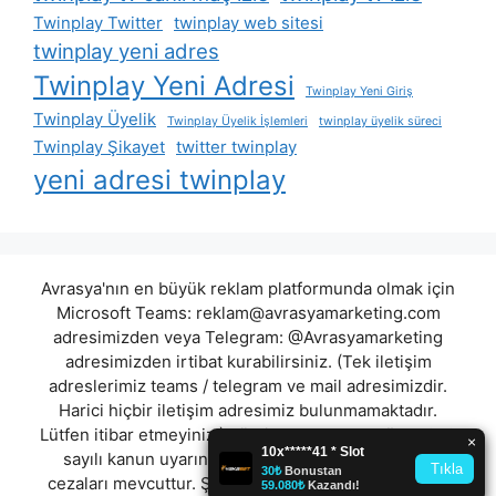
Twinplay Twitter
twinplay web sitesi
twinplay yeni adres
Twinplay Yeni Adresi
Twinplay Yeni Giriş
Twinplay Üyelik
Twinplay Üyelik İşlemleri
twinplay üyelik süreci
Twinplay Şikayet
twitter twinplay
yeni adresi twinplay
Avrasya'nın en büyük reklam platformunda olmak için
Microsoft Teams:
reklam@avrasyamarketing.com
adresimizden veya Telegram: @Avrasyamarketing
adresimizden irtibat kurabilirsiniz. (Tek iletişim
adreslerimiz teams / telegram ve mail adresimizdir.
Harici hiçbir iletişim adresimiz bulunmamaktadır.
Lütfen itibar etmeyiniz.) Türkiye yasalarına göre 7258
sayılı kanun uyarınca yasa dışı bahis oynamanın
cezaları mevcuttur. Şu an bulunduğunuz site hiç bir