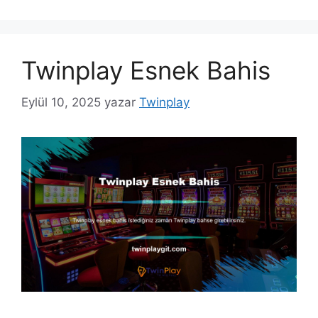
Twinplay Esnek Bahis
Eylül 10, 2025
yazar
Twinplay