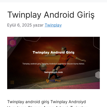
Twinplay Android Giriş
Eylül 6, 2025
yazar
Twinplay
Twinplay android giriş Twinplay Androiyd