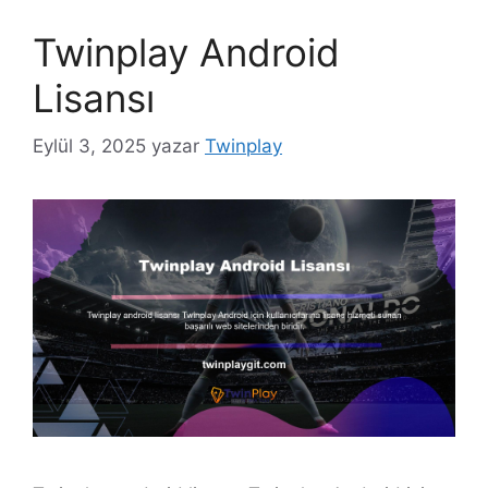
Twinplay Android
Lisansı
Eylül 3, 2025
yazar
Twinplay