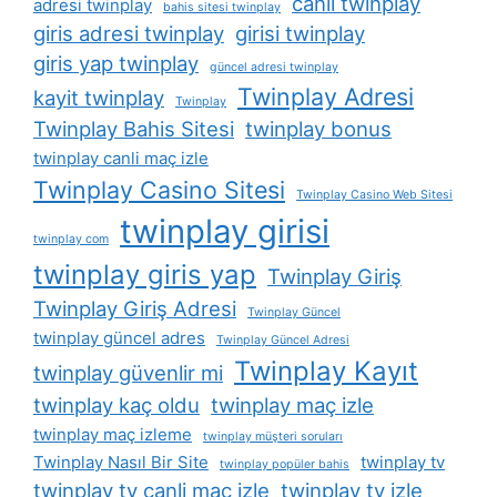
canli twinplay
adresi twinplay
bahis sitesi twinplay
giris adresi twinplay
girisi twinplay
giris yap twinplay
güncel adresi twinplay
Twinplay Adresi
kayit twinplay
Twinplay
Twinplay Bahis Sitesi
twinplay bonus
twinplay canli maç izle
Twinplay Casino Sitesi
Twinplay Casino Web Sitesi
twinplay girisi
twinplay com
twinplay giris yap
Twinplay Giriş
Twinplay Giriş Adresi
Twinplay Güncel
twinplay güncel adres
Twinplay Güncel Adresi
Twinplay Kayıt
twinplay güvenlir mi
twinplay kaç oldu
twinplay maç izle
twinplay maç izleme
twinplay müşteri soruları
Twinplay Nasıl Bir Site
twinplay tv
twinplay popüler bahis
twinplay tv canli maç izle
twinplay tv izle