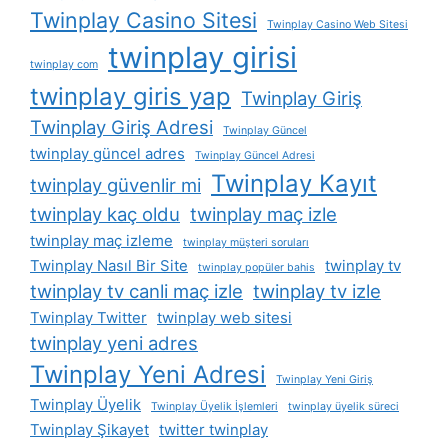
Twinplay Casino Sitesi
Twinplay Casino Web Sitesi
twinplay girisi
twinplay com
twinplay giris yap
Twinplay Giriş
Twinplay Giriş Adresi
Twinplay Güncel
twinplay güncel adres
Twinplay Güncel Adresi
Twinplay Kayıt
twinplay güvenlir mi
twinplay kaç oldu
twinplay maç izle
twinplay maç izleme
twinplay müşteri soruları
Twinplay Nasıl Bir Site
twinplay tv
twinplay popüler bahis
twinplay tv canli maç izle
twinplay tv izle
Twinplay Twitter
twinplay web sitesi
twinplay yeni adres
Twinplay Yeni Adresi
Twinplay Yeni Giriş
Twinplay Üyelik
Twinplay Üyelik İşlemleri
twinplay üyelik süreci
Twinplay Şikayet
twitter twinplay