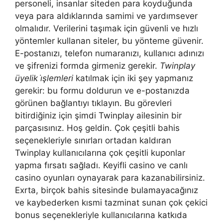
personeli, insanlar siteden para koyduğunda
veya para aldıklarında samimi ve yardımsever
olmalıdır. Verilerini taşımak için güvenli ve hızlı
yöntemler kullanan siteler, bu yönteme güvenir.
E-postanızı, telefon numaranızı, kullanıcı adınızı
ve şifrenizi formda girmeniz gerekir.
Twinplay
üyelik i̇şlemleri
katılmak için iki şey yapmanız
gerekir: bu formu doldurun ve e-postanızda
görünen bağlantıyı tıklayın. Bu görevleri
bitirdiğiniz için şimdi Twinplay ailesinin bir
parçasısınız. Hoş geldin. Çok çeşitli bahis
seçenekleriyle sınırları ortadan kaldıran
Twinplay kullanıcılarına çok çeşitli kuponlar
yapma fırsatı sağladı. Keyifli casino ve canlı
casino oyunları oynayarak para kazanabilirsiniz.
Exrta, birçok bahis sitesinde bulamayacağınız
ve kaybederken kısmi tazminat sunan çok çekici
bonus seçenekleriyle kullanıcılarına katkıda