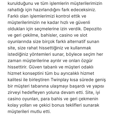
kurulduğunu ve tüm işlemlerin müşterilerimizin
rahatlığı için hazırlandığını fark edeceksiniz.
Farklı olan işlemlerimizi kontrol ettik ve
müşterilerimizin ne kadar hızlı ve güvenli
oldukları için seçmelerine izin verdik. Depozito
ve geri çekilme, bahisler, casino ve slot
oyunlarında size birçok farklı alternatif sunan
site, size rahat hissettiğiniz ve kullanmak
istediğiniz yöntemleri sunar, böylece seçim her
zaman müşterilerine ayrılır ve onları özgür
hissettirir. Güven tabanlı ve müşteri odaklı
hizmet konseptini tüm bu ayrıcalıklı hizmet
kalitesi ile birleştiren Twinplay kısa sürede geniş
bir müşteri tabanına ulaşmayı başardı ve yapısı
zirveyi hedefleyen yoluna devam etti. Site, iyi
casino oyunları, para bahis ve geri çekmenin
kolay yolları ve çekici bonus teklifleri sunarak
müşterileri mutlu etti.