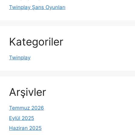
Twinplay Şans Oyunları
Kategoriler
Twinplay
Arşivler
Temmuz 2026
Eylül 2025
Haziran 2025