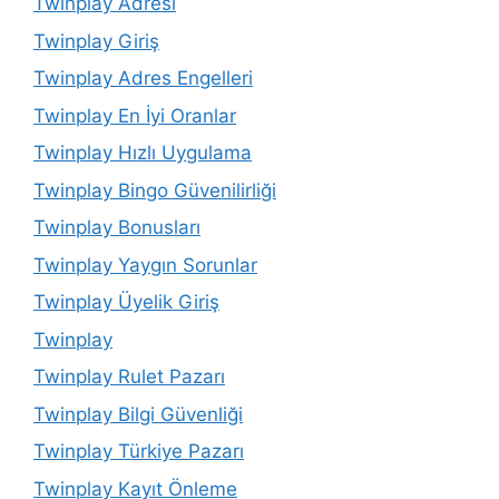
Twinplay Adresi
Twinplay Giriş
Twinplay Adres Engelleri
Twinplay En İyi Oranlar
Twinplay Hızlı Uygulama
Twinplay Bingo Güvenilirliği
Twinplay Bonusları
Twinplay Yaygın Sorunlar
Twinplay Üyelik Giriş
Twinplay
Twinplay Rulet Pazarı
Twinplay Bilgi Güvenliği
Twinplay Türkiye Pazarı
Twinplay Kayıt Önleme