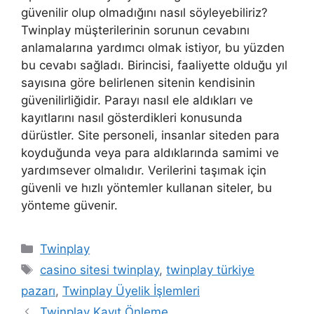
güvenilir olup olmadığını nasıl söyleyebiliriz?
Twinplay müşterilerinin sorunun cevabını
anlamalarına yardımcı olmak istiyor, bu yüzden
bu cevabı sağladı. Birincisi, faaliyette olduğu yıl
sayısına göre belirlenen sitenin kendisinin
güvenilirliğidir. Parayı nasıl ele aldıkları ve
kayıtlarını nasıl gösterdikleri konusunda
dürüstler. Site personeli, insanlar siteden para
koyduğunda veya para aldıklarında samimi ve
yardımsever olmalıdır. Verilerini taşımak için
güvenli ve hızlı yöntemler kullanan siteler, bu
yönteme güvenir.
Kategoriler
Twinplay
Etiketler
casino sitesi twinplay
,
twinplay türkiye
pazarı
,
Twinplay Üyelik İşlemleri
Twinplay Kayıt Önleme