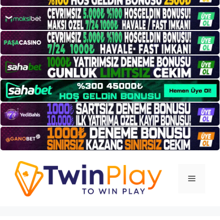
İçeriğe
atla
Menü