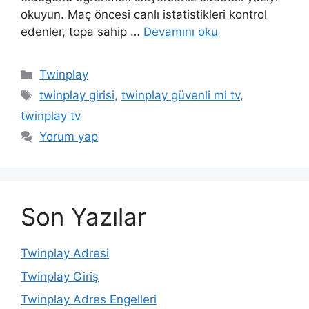
okuyun. Maç öncesi canlı istatistikleri kontrol
edenler, topa sahip …
Devamını oku
Kategoriler
Twinplay
Etiketler
twinplay girisi
,
twinplay güvenli mi tv
,
twinplay tv
Yorum yap
Son Yazılar
Twinplay Adresi
Twinplay Giriş
Twinplay Adres Engelleri