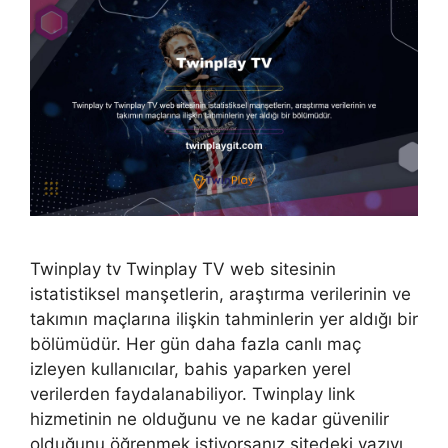
Twinplay tv Twinplay TV web sitesinin
istatistiksel manşetlerin, araştırma verilerinin ve
takımın maçlarına ilişkin tahminlerin yer aldığı bir
bölümüdür. Her gün daha fazla canlı maç
izleyen kullanıcılar, bahis yaparken yerel
verilerden faydalanabiliyor. Twinplay link
hizmetinin ne olduğunu ve ne kadar güvenilir
olduğunu öğrenmek istiyorsanız sitedeki yazıyı