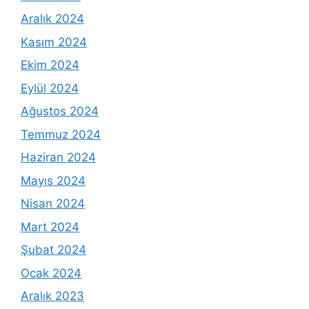
Aralık 2024
Kasım 2024
Ekim 2024
Eylül 2024
Ağustos 2024
Temmuz 2024
Haziran 2024
Mayıs 2024
Nisan 2024
Mart 2024
Şubat 2024
Ocak 2024
Aralık 2023