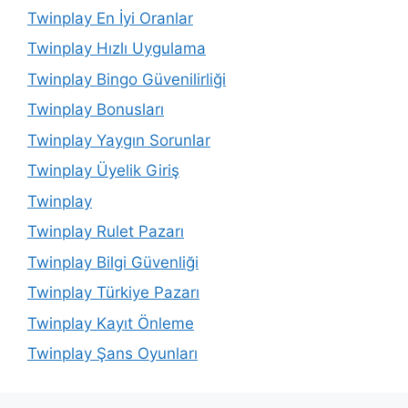
Twinplay En İyi Oranlar
Twinplay Hızlı Uygulama
Twinplay Bingo Güvenilirliği
Twinplay Bonusları
Twinplay Yaygın Sorunlar
Twinplay Üyelik Giriş
Twinplay
Twinplay Rulet Pazarı
Twinplay Bilgi Güvenliği
Twinplay Türkiye Pazarı
Twinplay Kayıt Önleme
Twinplay Şans Oyunları