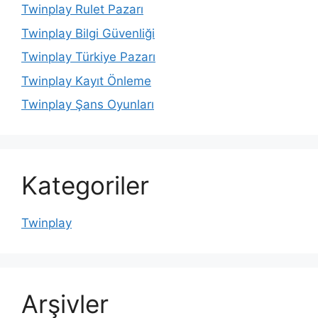
Twinplay Rulet Pazarı
Twinplay Bilgi Güvenliği
Twinplay Türkiye Pazarı
Twinplay Kayıt Önleme
Twinplay Şans Oyunları
Kategoriler
Twinplay
Arşivler