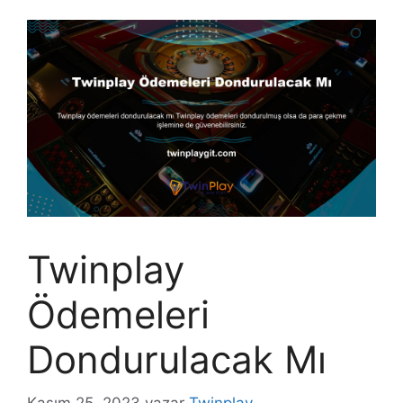
Twinplay
Ödemeleri
Dondurulacak Mı