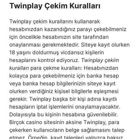
Twinplay Çekim Kuralları
Twinplay çekim kurallarını kullanarak
hesabınızdan kazandığınız parayı çekebilmeniz
için öncelikle hesabınızın site tarafından
onaylanması gerekmektedir. Siteye kayıt olurken
18 yaşını doldurmuş vicdansız kişilerin
hesaplarını kontrol ediyoruz.
Twinplay çekim
kuralları
para çekme kuralları: Hesabınızdan
kolayca para çekebilmeniz için banka hesap
veya banka hesap bilgilerinizin siteye kayıt
olurken verdiğiniz kişisel bilgilerle eşleşmesi
gerekir. Twinplay başka bir kişi adına kayıtlı
hesapların iptal işlemlerini onaylamayacaktır.
Dolayısıyla bu kişinin hesabına güvenilebilir.
Birçok casino sitesinin aksine Twinplay, para
çekerken kullanıcıların belge sağlamasını talep
etmez. Örneğin, kayıt talepleri yalnızca haksız