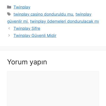
Kategoriler
Twinplay
Etiketler
twinplay casino donduruldu mu
,
twinplay
güvenlir mi
,
twinplay ödemeleri dondurulacak mı
Twinplay Şifre
Twinplay Güvenli Midir
Yorum yapın
Yorum