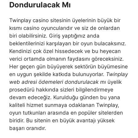
Dondurulacak Mı
Twinplay casino sitesinin üyelerinin büyük bir
kısmı casino oyuncularıdır ve siz de onlardan
biri olabilirsiniz. Giriş yaptığınız anda
beklentilerinizi karşılayan bir oyun bulacaksınız.
Kendinizi çok özel hissedecek ve bu heyecan
verici ortamda olmanın faydasını göreceksiniz.
Her geçen gün büyüyerek sektörün büyümesine
en uygun şekilde katkıda bulunuyorlar.
Twinplay
web adresi ödemeleri dondurulacak mı
üyelik
prosedürü hakkında sizleri bilgilendirmeye
devam edeceğiz. Kurulduğu günden bu yana
kaliteli hizmet sunmaya odaklanan Twinplay,
oyun tutkunları arasında en popüler sitelerden
biridir. Bu sitenin en büyük avantajı yüksek
başarı oranıdır.