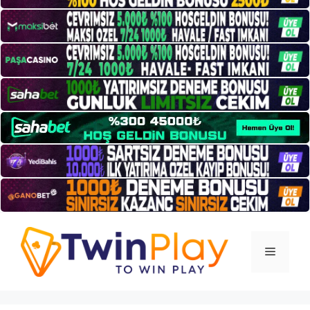
İçeriğe
atla
Menü