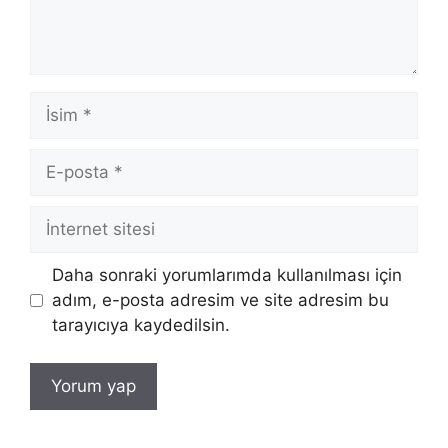
İsim
E-
posta
İnternet
sitesi
Daha sonraki yorumlarımda kullanılması için
adım, e-posta adresim ve site adresim bu
tarayıcıya kaydedilsin.