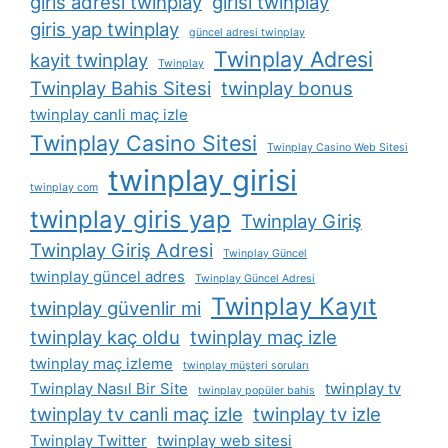
giris adresi twinplay
girisi twinplay
giris yap twinplay
güncel adresi twinplay
Twinplay Adresi
kayit twinplay
Twinplay
Twinplay Bahis Sitesi
twinplay bonus
twinplay canli maç izle
Twinplay Casino Sitesi
Twinplay Casino Web Sitesi
twinplay girisi
twinplay com
twinplay giris yap
Twinplay Giriş
Twinplay Giriş Adresi
Twinplay Güncel
twinplay güncel adres
Twinplay Güncel Adresi
Twinplay Kayıt
twinplay güvenlir mi
twinplay kaç oldu
twinplay maç izle
twinplay maç izleme
twinplay müşteri soruları
Twinplay Nasıl Bir Site
twinplay tv
twinplay popüler bahis
twinplay tv canli maç izle
twinplay tv izle
Twinplay Twitter
twinplay web sitesi