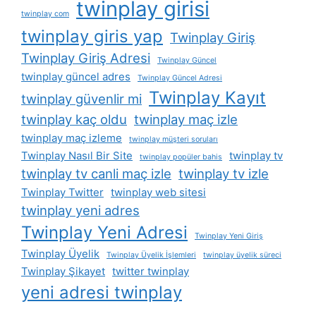
twinplay girisi
twinplay com
twinplay giris yap
Twinplay Giriş
Twinplay Giriş Adresi
Twinplay Güncel
twinplay güncel adres
Twinplay Güncel Adresi
Twinplay Kayıt
twinplay güvenlir mi
twinplay kaç oldu
twinplay maç izle
twinplay maç izleme
twinplay müşteri soruları
Twinplay Nasıl Bir Site
twinplay tv
twinplay popüler bahis
twinplay tv canli maç izle
twinplay tv izle
Twinplay Twitter
twinplay web sitesi
twinplay yeni adres
Twinplay Yeni Adresi
Twinplay Yeni Giriş
Twinplay Üyelik
Twinplay Üyelik İşlemleri
twinplay üyelik süreci
Twinplay Şikayet
twitter twinplay
yeni adresi twinplay