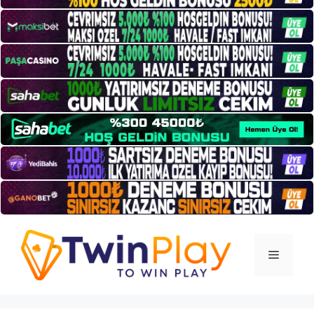
İçeriğe
atla
Menü