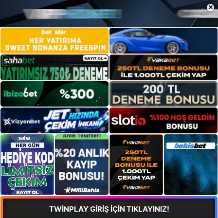
×
TWİNPLAY GİRİŞ İÇİN TIKLAYINIZ!