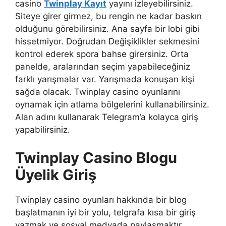
casino
Twinplay Kayıt
yayını izleyebilirsiniz.
Siteye girer girmez, bu rengin ne kadar baskın
olduğunu görebilirsiniz. Ana sayfa bir lobi gibi
hissetmiyor. Doğrudan Değişiklikler sekmesini
kontrol ederek spora bahse girersiniz. Orta
panelde, aralarından seçim yapabileceğiniz
farklı yarışmalar var. Yarışmada konuşan kişi
sağda olacak. Twinplay casino oyunlarını
oynamak için atlama bölgelerini kullanabilirsiniz.
Alan adını kullanarak Telegram’a kolayca giriş
yapabilirsiniz.
Twinplay Casino Blogu
Üyelik Giriş
Twinplay casino oyunları hakkında bir blog
başlatmanın iyi bir yolu, telgrafa kısa bir giriş
yazmak ve sosyal medyada paylaşmaktır.