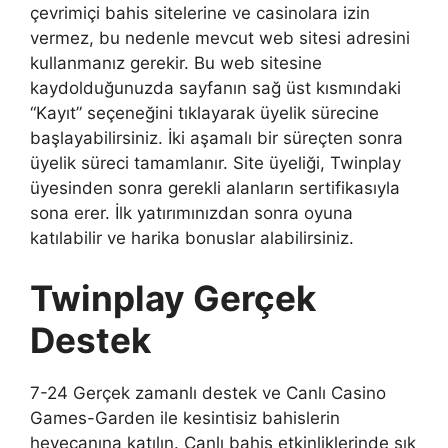
çevrimiçi bahis sitelerine ve casinolara izin
vermez, bu nedenle mevcut web sitesi adresini
kullanmanız gerekir. Bu web sitesine
kaydolduğunuzda sayfanın sağ üst kısmındaki
“Kayıt” seçeneğini tıklayarak üyelik sürecine
başlayabilirsiniz. İki aşamalı bir süreçten sonra
üyelik süreci tamamlanır. Site üyeliği, Twinplay
üyesinden sonra gerekli alanların sertifikasıyla
sona erer. İlk yatırımınızdan sonra oyuna
katılabilir ve harika bonuslar alabilirsiniz.
Twinplay Gerçek
Destek
7-24 Gerçek zamanlı destek ve Canlı Casino
Games-Garden ile kesintisiz bahislerin
heyecanına katılın. Canlı bahis etkinliklerinde sık