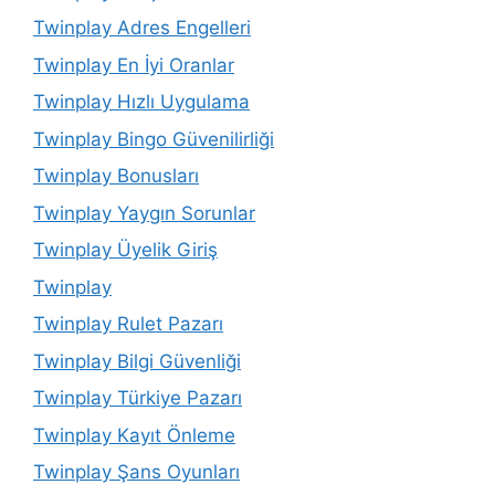
Twinplay Adres Engelleri
Twinplay En İyi Oranlar
Twinplay Hızlı Uygulama
Twinplay Bingo Güvenilirliği
Twinplay Bonusları
Twinplay Yaygın Sorunlar
Twinplay Üyelik Giriş
Twinplay
Twinplay Rulet Pazarı
Twinplay Bilgi Güvenliği
Twinplay Türkiye Pazarı
Twinplay Kayıt Önleme
Twinplay Şans Oyunları