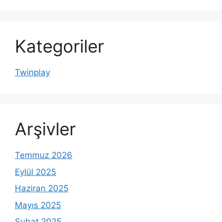
Kategoriler
Twinplay
Arşivler
Temmuz 2026
Eylül 2025
Haziran 2025
Mayıs 2025
Şubat 2025