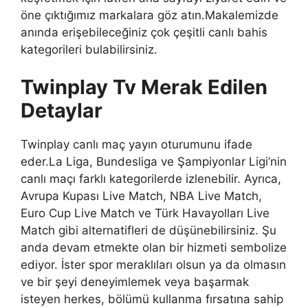
öne çıktığımız markalara göz atın.Makalemizde
anında erişebileceğiniz çok çeşitli canlı bahis
kategorileri bulabilirsiniz.
Twinplay Tv Merak Edilen
Detaylar
Twinplay canlı maç yayın oturumunu ifade
eder.La Liga, Bundesliga ve Şampiyonlar Ligi’nin
canlı maçı farklı kategorilerde izlenebilir. Ayrıca,
Avrupa Kupası Live Match, NBA Live Match,
Euro Cup Live Match ve Türk Havayolları Live
Match gibi alternatifleri de düşünebilirsiniz. Şu
anda devam etmekte olan bir hizmeti sembolize
ediyor. İster spor meraklıları olsun ya da olmasın
ve bir şeyi deneyimlemek veya başarmak
isteyen herkes, bölümü kullanma fırsatına sahip