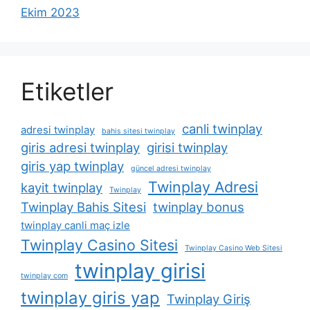
Ekim 2023
Etiketler
canli twinplay
adresi twinplay
bahis sitesi twinplay
giris adresi twinplay
girisi twinplay
giris yap twinplay
güncel adresi twinplay
Twinplay Adresi
kayit twinplay
Twinplay
Twinplay Bahis Sitesi
twinplay bonus
twinplay canli maç izle
Twinplay Casino Sitesi
Twinplay Casino Web Sitesi
twinplay girisi
twinplay com
twinplay giris yap
Twinplay Giriş