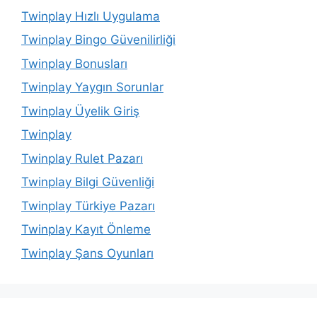
Twinplay Hızlı Uygulama
Twinplay Bingo Güvenilirliği
Twinplay Bonusları
Twinplay Yaygın Sorunlar
Twinplay Üyelik Giriş
Twinplay
Twinplay Rulet Pazarı
Twinplay Bilgi Güvenliği
Twinplay Türkiye Pazarı
Twinplay Kayıt Önleme
Twinplay Şans Oyunları