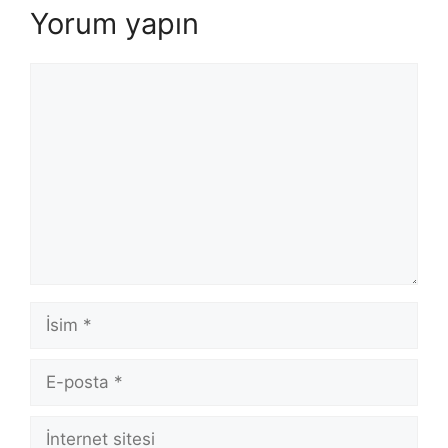
Yorum yapın
Yorum
İsim
E-
posta
İnternet