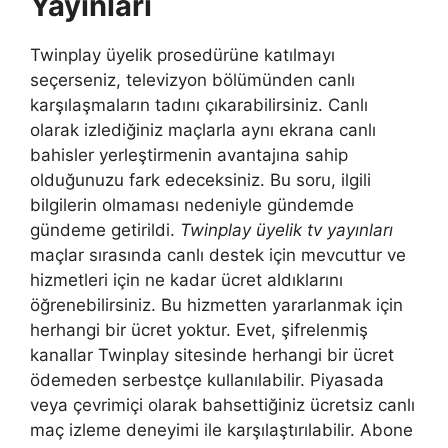
Yayınları
Twinplay üyelik prosedürüne katılmayı
seçerseniz, televizyon bölümünden canlı
karşılaşmaların tadını çıkarabilirsiniz. Canlı
olarak izlediğiniz maçlarla aynı ekrana canlı
bahisler yerleştirmenin avantajına sahip
olduğunuzu fark edeceksiniz. Bu soru, ilgili
bilgilerin olmaması nedeniyle gündemde
gündeme getirildi.
Twinplay üyelik tv yayınları
maçlar sırasında canlı destek için mevcuttur ve
hizmetleri için ne kadar ücret aldıklarını
öğrenebilirsiniz. Bu hizmetten yararlanmak için
herhangi bir ücret yoktur. Evet, şifrelenmiş
kanallar Twinplay sitesinde herhangi bir ücret
ödemeden serbestçe kullanılabilir. Piyasada
veya çevrimiçi olarak bahsettiğiniz ücretsiz canlı
maç izleme deneyimi ile karşılaştırılabilir. Abone