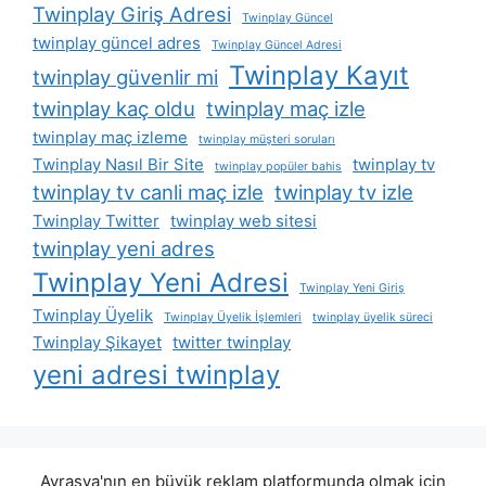
Twinplay Giriş Adresi
Twinplay Güncel
twinplay güncel adres
Twinplay Güncel Adresi
Twinplay Kayıt
twinplay güvenlir mi
twinplay kaç oldu
twinplay maç izle
twinplay maç izleme
twinplay müşteri soruları
Twinplay Nasıl Bir Site
twinplay tv
twinplay popüler bahis
twinplay tv canli maç izle
twinplay tv izle
Twinplay Twitter
twinplay web sitesi
twinplay yeni adres
Twinplay Yeni Adresi
Twinplay Yeni Giriş
Twinplay Üyelik
Twinplay Üyelik İşlemleri
twinplay üyelik süreci
Twinplay Şikayet
twitter twinplay
yeni adresi twinplay
Avrasya'nın en büyük reklam platformunda olmak için