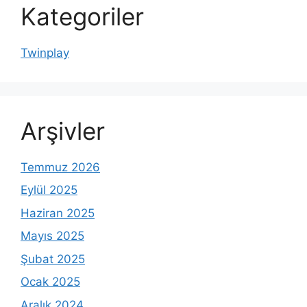
Kategoriler
Twinplay
Arşivler
Temmuz 2026
Eylül 2025
Haziran 2025
Mayıs 2025
Şubat 2025
Ocak 2025
Aralık 2024