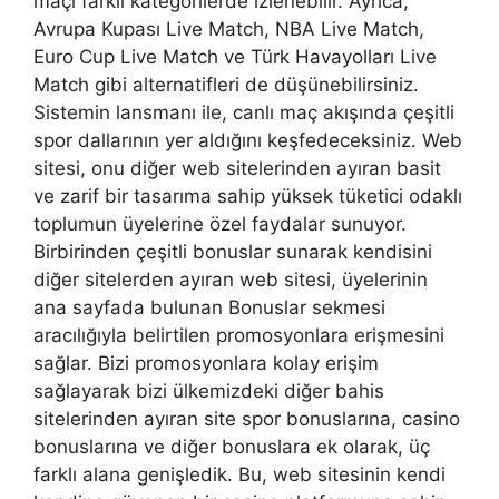
maçı farklı kategorilerde izlenebilir. Ayrıca,
Avrupa Kupası Live Match, NBA Live Match,
Euro Cup Live Match ve Türk Havayolları Live
Match gibi alternatifleri de düşünebilirsiniz.
Sistemin lansmanı ile, canlı maç akışında çeşitli
spor dallarının yer aldığını keşfedeceksiniz. Web
sitesi, onu diğer web sitelerinden ayıran basit
ve zarif bir tasarıma sahip yüksek tüketici odaklı
toplumun üyelerine özel faydalar sunuyor.
Birbirinden çeşitli bonuslar sunarak kendisini
diğer sitelerden ayıran web sitesi, üyelerinin
ana sayfada bulunan Bonuslar sekmesi
aracılığıyla belirtilen promosyonlara erişmesini
sağlar. Bizi promosyonlara kolay erişim
sağlayarak bizi ülkemizdeki diğer bahis
sitelerinden ayıran site spor bonuslarına, casino
bonuslarına ve diğer bonuslara ek olarak, üç
farklı alana genişledik. Bu, web sitesinin kendi