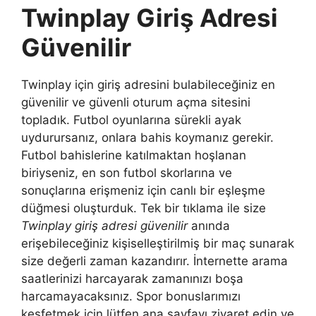
Twinplay Giriş Adresi
Güvenilir
Twinplay için giriş adresini bulabileceğiniz en
güvenilir ve güvenli oturum açma sitesini
topladık. Futbol oyunlarına sürekli ayak
uydurursanız, onlara bahis koymanız gerekir.
Futbol bahislerine katılmaktan hoşlanan
biriyseniz, en son futbol skorlarına ve
sonuçlarına erişmeniz için canlı bir eşleşme
düğmesi oluşturduk. Tek bir tıklama ile size
Twinplay giriş adresi güvenilir
anında
erişebileceğiniz kişiselleştirilmiş bir maç sunarak
size değerli zaman kazandırır. İnternette arama
saatlerinizi harcayarak zamanınızı boşa
harcamayacaksınız. Spor bonuslarımızı
keşfetmek için lütfen ana sayfayı ziyaret edin ve