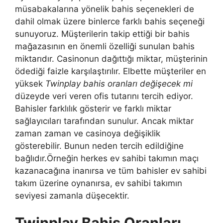
müsabakalarına yönelik bahis seçenekleri de
dahil olmak üzere binlerce farklı bahis seçeneği
sunuyoruz. Müşterilerin takip ettiği bir bahis
mağazasının en önemli özelliği sunulan bahis
miktarıdır. Casinonun dağıttığı miktar, müşterinin
ödediği faizle karşılaştırılır. Elbette müşteriler en
yüksek
Twinplay bahis oranları değişecek mi
düzeyde veri veren ofis tutarını tercih ediyor.
Bahisler farklılık gösterir ve farklı miktar
sağlayıcıları tarafından sunulur. Ancak miktar
zaman zaman ve casinoya değişiklik
gösterebilir. Bunun neden tercih edildiğine
bağlıdır.Örneğin herkes ev sahibi takımın maçı
kazanacağına inanırsa ve tüm bahisler ev sahibi
takım üzerine oynanırsa, ev sahibi takımın
seviyesi zamanla düşecektir.
Twinplay Bahis Oranları