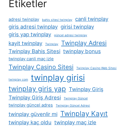
Etiketler
canli twinplay
adresi twinplay
bahis sitesi twinplay
giris adresi twinplay
girisi twinplay
giris yap twinplay
güncel adresi twinplay
Twinplay Adresi
kayit twinplay
Twinplay
Twinplay Bahis Sitesi
twinplay bonus
twinplay canli maç izle
Twinplay Casino Sitesi
Twinplay Casino Web Sitesi
twinplay girisi
twinplay com
twinplay giris yap
Twinplay Giriş
Twinplay Giriş Adresi
Twinplay Güncel
twinplay güncel adres
Twinplay Güncel Adresi
Twinplay Kayıt
twinplay güvenlir mi
twinplay kaç oldu
twinplay maç izle