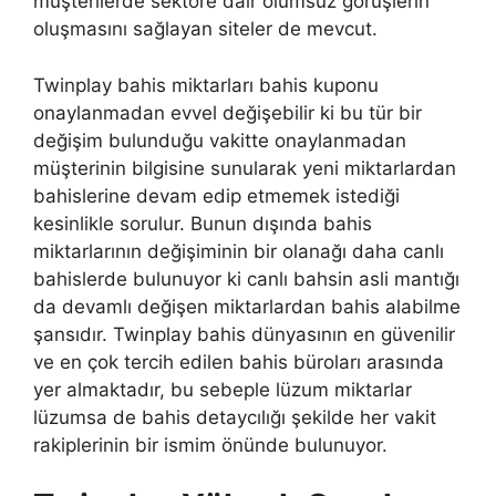
müşterilerde sektöre dair olumsuz görüşlerin
oluşmasını sağlayan siteler de mevcut.
Twinplay bahis miktarları bahis kuponu
onaylanmadan evvel değişebilir ki bu tür bir
değişim bulunduğu vakitte onaylanmadan
müşterinin bilgisine sunularak yeni miktarlardan
bahislerine devam edip etmemek istediği
kesinlikle sorulur. Bunun dışında bahis
miktarlarının değişiminin bir olanağı daha canlı
bahislerde bulunuyor ki canlı bahsin asli mantığı
da devamlı değişen miktarlardan bahis alabilme
şansıdır. Twinplay bahis dünyasının en güvenilir
ve en çok tercih edilen bahis büroları arasında
yer almaktadır, bu sebeple lüzum miktarlar
lüzumsa de bahis detaycılığı şekilde her vakit
rakiplerinin bir ismim önünde bulunuyor.