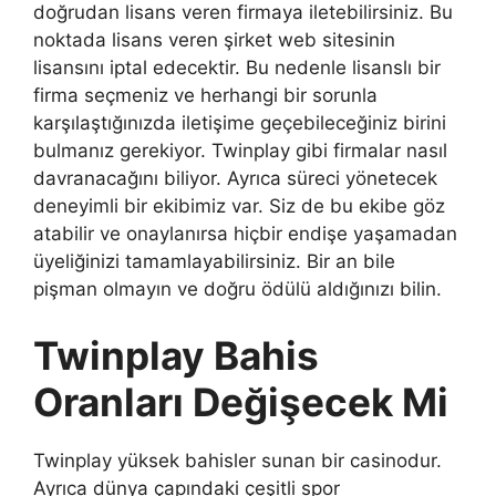
doğrudan lisans veren firmaya iletebilirsiniz. Bu
noktada lisans veren şirket web sitesinin
lisansını iptal edecektir. Bu nedenle lisanslı bir
firma seçmeniz ve herhangi bir sorunla
karşılaştığınızda iletişime geçebileceğiniz birini
bulmanız gerekiyor. Twinplay gibi firmalar nasıl
davranacağını biliyor. Ayrıca süreci yönetecek
deneyimli bir ekibimiz var. Siz de bu ekibe göz
atabilir ve onaylanırsa hiçbir endişe yaşamadan
üyeliğinizi tamamlayabilirsiniz. Bir an bile
pişman olmayın ve doğru ödülü aldığınızı bilin.
Twinplay Bahis
Oranları Değişecek Mi
Twinplay yüksek bahisler sunan bir casinodur.
Ayrıca dünya çapındaki çeşitli spor