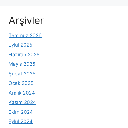
Arşivler
Temmuz 2026
Eylül 2025
Haziran 2025
Mayıs 2025
Şubat 2025
Ocak 2025
Aralık 2024
Kasım 2024
Ekim 2024
Eylül 2024