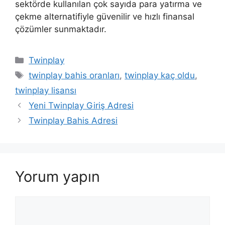
sektörde kullanılan çok sayıda para yatırma ve
çekme alternatifiyle güvenilir ve hızlı finansal
çözümler sunmaktadır.
Kategoriler
Twinplay
Etiketler
twinplay bahis oranları
,
twinplay kaç oldu
,
twinplay lisansı
Yeni Twinplay Giriş Adresi
Twinplay Bahis Adresi
Yorum yapın
Yorum