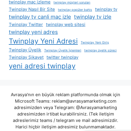
twinplay maç izleme
twinplay müşteri soruları
Twinplay Nasıl Bir Site
twinplay tv
twinplay popüler bahis
twinplay tv canli maç izle
twinplay tv izle
Twinplay Twitter
twinplay web sitesi
twinplay yeni adres
Twinplay Yeni Adresi
Twinplay Yeni Giriş
Twinplay Üyelik
Twinplay Üyelik İşlemleri
twinplay üyelik süreci
Twinplay Şikayet
twitter twinplay
yeni adresi twinplay
Avrasya'nın en büyük reklam platformunda olmak için
Microsoft Teams:
reklam@avrasyamarketing.com
adresimizden veya Telegram: @Avrasyamarketing
adresimizden irtibat kurabilirsiniz. (Tek iletişim
adreslerimiz teams / telegram ve mail adresimizdir.
Harici hiçbir iletişim adresimiz bulunmamaktadır.