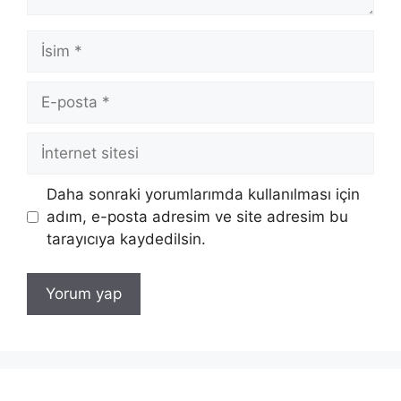
İsim
E-
posta
İnternet
sitesi
Daha sonraki yorumlarımda kullanılması için
adım, e-posta adresim ve site adresim bu
tarayıcıya kaydedilsin.