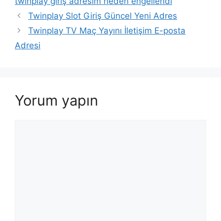
twinplay giriş adresim neden engellendi
Twinplay Slot Giriş Güncel Yeni Adres
Twinplay TV Maç Yayını İletişim E-posta
Adresi
Yorum yapın
Yorum