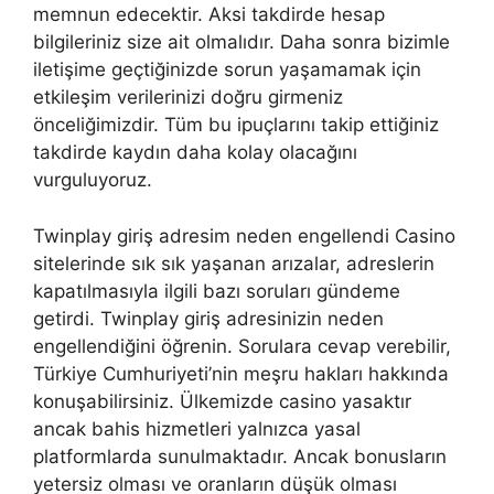
memnun edecektir. Aksi takdirde hesap
bilgileriniz size ait olmalıdır. Daha sonra bizimle
iletişime geçtiğinizde sorun yaşamamak için
etkileşim verilerinizi doğru girmeniz
önceliğimizdir. Tüm bu ipuçlarını takip ettiğiniz
takdirde kaydın daha kolay olacağını
vurguluyoruz.
Twinplay giriş adresim neden engellendi Casino
sitelerinde sık sık yaşanan arızalar, adreslerin
kapatılmasıyla ilgili bazı soruları gündeme
getirdi. Twinplay giriş adresinizin neden
engellendiğini öğrenin. Sorulara cevap verebilir,
Türkiye Cumhuriyeti’nin meşru hakları hakkında
konuşabilirsiniz. Ülkemizde casino yasaktır
ancak bahis hizmetleri yalnızca yasal
platformlarda sunulmaktadır. Ancak bonusların
yetersiz olması ve oranların düşük olması