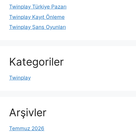
Twinplay Türkiye Pazarı
Twinplay Kayıt Önleme
Twinplay Şans Oyunları
Kategoriler
Twinplay
Arşivler
Temmuz 2026