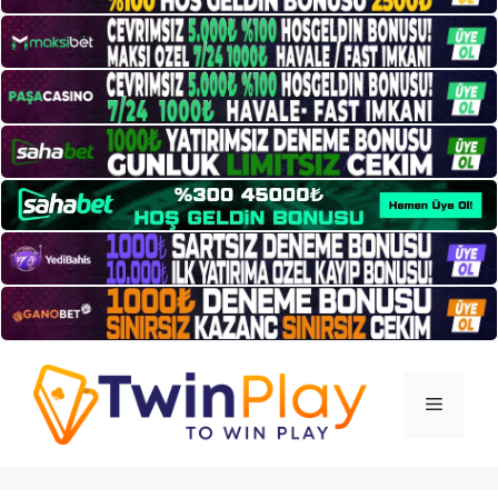
İçeriğe
atla
Menü