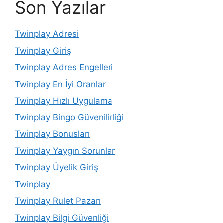
Son Yazılar
Twinplay Adresi
Twinplay Giriş
Twinplay Adres Engelleri
Twinplay En İyi Oranlar
Twinplay Hızlı Uygulama
Twinplay Bingo Güvenilirliği
Twinplay Bonusları
Twinplay Yaygın Sorunlar
Twinplay Üyelik Giriş
Twinplay
Twinplay Rulet Pazarı
Twinplay Bilgi Güvenliği