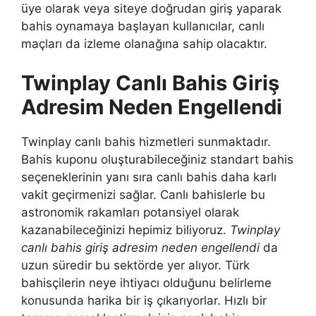
üye olarak veya siteye doğrudan giriş yaparak
bahis oynamaya başlayan kullanıcılar, canlı
maçları da izleme olanağına sahip olacaktır.
Twinplay Canlı Bahis Giriş
Adresim Neden Engellendi
Twinplay canlı bahis hizmetleri sunmaktadır.
Bahis kuponu oluşturabileceğiniz standart bahis
seçeneklerinin yanı sıra canlı bahis daha karlı
vakit geçirmenizi sağlar. Canlı bahislerle bu
astronomik rakamları potansiyel olarak
kazanabileceğinizi hepimiz biliyoruz.
Twinplay
canlı bahis giriş adresim neden engellendi
da
uzun süredir bu sektörde yer alıyor. Türk
bahisçilerin neye ihtiyacı olduğunu belirleme
konusunda harika bir iş çıkarıyorlar. Hızlı bir