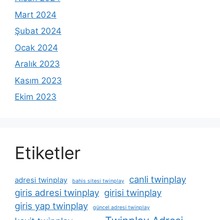
Mart 2024
Şubat 2024
Ocak 2024
Aralık 2023
Kasım 2023
Ekim 2023
Etiketler
canli twinplay
adresi twinplay
bahis sitesi twinplay
giris adresi twinplay
girisi twinplay
giris yap twinplay
güncel adresi twinplay