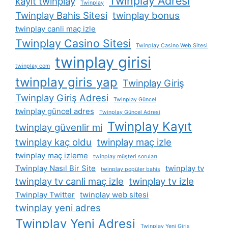
Twinplay Adresi
kayit twinplay
Twinplay
Twinplay Bahis Sitesi
twinplay bonus
twinplay canli maç izle
Twinplay Casino Sitesi
Twinplay Casino Web Sitesi
twinplay girisi
twinplay com
twinplay giris yap
Twinplay Giriş
Twinplay Giriş Adresi
Twinplay Güncel
twinplay güncel adres
Twinplay Güncel Adresi
Twinplay Kayıt
twinplay güvenlir mi
twinplay kaç oldu
twinplay maç izle
twinplay maç izleme
twinplay müşteri soruları
Twinplay Nasıl Bir Site
twinplay tv
twinplay popüler bahis
twinplay tv canli maç izle
twinplay tv izle
Twinplay Twitter
twinplay web sitesi
twinplay yeni adres
Twinplay Yeni Adresi
Twinplay Yeni Giriş