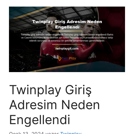
Twinplay Giriş
Adresim Neden
Engellendi