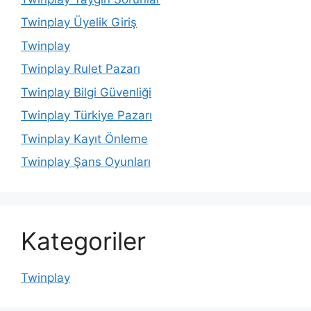
Twinplay Üyelik Giriş
Twinplay
Twinplay Rulet Pazarı
Twinplay Bilgi Güvenliği
Twinplay Türkiye Pazarı
Twinplay Kayıt Önleme
Twinplay Şans Oyunları
Kategoriler
Twinplay