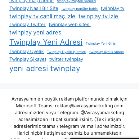
twinplay maç izleme
twinplay müşteri soruları
Twinplay Nasıl Bir Site
twinplay tv
twinplay popüler bahis
twinplay tv canli maç izle
twinplay tv izle
Twinplay Twitter
twinplay web sitesi
twinplay yeni adres
Twinplay Yeni Adresi
Twinplay Yeni Giriş
Twinplay Üyelik
Twinplay Üyelik İşlemleri
twinplay üyelik süreci
Twinplay Şikayet
twitter twinplay
yeni adresi twinplay
Avrasya'nın en büyük reklam platformunda olmak için
Microsoft Teams:
reklam@avrasyamarketing.com
adresimizden veya Telegram: @Avrasyamarketing
adresimizden irtibat kurabilirsiniz. (Tek iletişim
adreslerimiz teams / telegram ve mail adresimizdir.
Harici hiçbir iletişim adresimiz bulunmamaktadır.