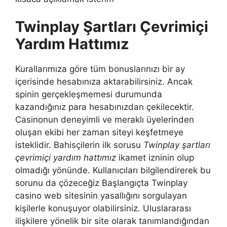
Twinplay Şartları Çevrimiçi
Yardım Hattımız
Kurallarımıza göre tüm bonuslarınızı bir ay
içerisinde hesabınıza aktarabilirsiniz. Ancak
spinin gerçekleşmemesi durumunda
kazandığınız para hesabınızdan çekilecektir.
Casinonun deneyimli ve meraklı üyelerinden
oluşan ekibi her zaman siteyi keşfetmeye
isteklidir. Bahisçilerin ilk sorusu
Twinplay şartları
çevrimiçi yardım hattımız
ikamet izninin olup
olmadığı yönünde. Kullanıcıları bilgilendirerek bu
sorunu da çözeceğiz Başlangıçta Twinplay
casino web sitesinin yasallığını sorgulayan
kişilerle konuşuyor olabilirsiniz. Uluslararası
ilişkilere yönelik bir site olarak tanımlandığından