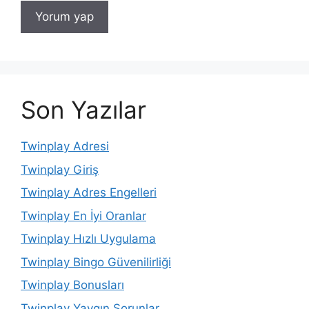
Son Yazılar
Twinplay Adresi
Twinplay Giriş
Twinplay Adres Engelleri
Twinplay En İyi Oranlar
Twinplay Hızlı Uygulama
Twinplay Bingo Güvenilirliği
Twinplay Bonusları
Twinplay Yaygın Sorunlar