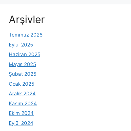
Arşivler
Temmuz 2026
Eylül 2025
Haziran 2025
Mayıs 2025
Şubat 2025
Ocak 2025
Aralık 2024
Kasım 2024
Ekim 2024
Eylül 2024