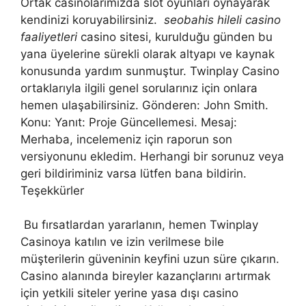
Ortak casinolarımızda slot oyunları oynayarak
kendinizi koruyabilirsiniz.
seobahis hileli casino
faaliyetleri
casino sitesi, kurulduğu günden bu
yana üyelerine sürekli olarak altyapı ve kaynak
konusunda yardım sunmuştur. Twinplay Casino
ortaklarıyla ilgili genel sorularınız için onlara
hemen ulaşabilirsiniz. Gönderen: John Smith.
Konu: Yanıt: Proje Güncellemesi. Mesaj:
Merhaba, incelemeniz için raporun son
versiyonunu ekledim. Herhangi bir sorunuz veya
geri bildiriminiz varsa lütfen bana bildirin.
Teşekkürler
Bu fırsatlardan yararlanın, hemen Twinplay
Casinoya katılın ve izin verilmese bile
müşterilerin güveninin keyfini uzun süre çıkarın.
Casino alanında bireyler kazançlarını artırmak
için yetkili siteler yerine yasa dışı casino