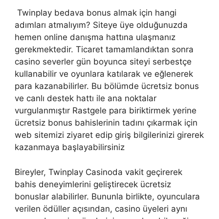
Twinplay bedava bonus almak için hangi
adımları atmalıyım? Siteye üye olduğunuzda
hemen online danışma hattına ulaşmanız
gerekmektedir. Ticaret tamamlandıktan sonra
casino severler gün boyunca siteyi serbestçe
kullanabilir ve oyunlara katılarak ve eğlenerek
para kazanabilirler. Bu bölümde ücretsiz bonus
ve canlı destek hattı ile ana noktalar
vurgulanmıştır Rastgele para biriktirmek yerine
ücretsiz bonus bahislerinin tadını çıkarmak için
web sitemizi ziyaret edip giriş bilgilerinizi girerek
kazanmaya başlayabilirsiniz
Bireyler, Twinplay Casinoda vakit geçirerek
bahis deneyimlerini geliştirecek ücretsiz
bonuslar alabilirler. Bununla birlikte, oyunculara
verilen ödüller açısından, casino üyeleri aynı