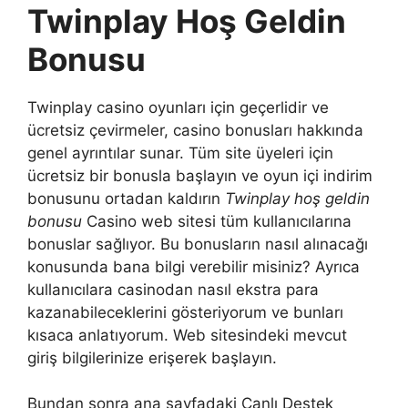
Twinplay Hoş Geldin
Bonusu
Twinplay casino oyunları için geçerlidir ve
ücretsiz çevirmeler, casino bonusları hakkında
genel ayrıntılar sunar. Tüm site üyeleri için
ücretsiz bir bonusla başlayın ve oyun içi indirim
bonusunu ortadan kaldırın
Twinplay hoş geldin
bonusu
Casino web sitesi tüm kullanıcılarına
bonuslar sağlıyor. Bu bonusların nasıl alınacağı
konusunda bana bilgi verebilir misiniz? Ayrıca
kullanıcılara casinodan nasıl ekstra para
kazanabileceklerini gösteriyorum ve bunları
kısaca anlatıyorum. Web sitesindeki mevcut
giriş bilgilerinize erişerek başlayın.
Bundan sonra ana sayfadaki Canlı Destek