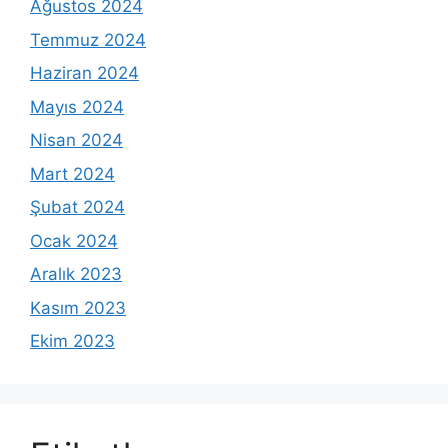
Ağustos 2024
Temmuz 2024
Haziran 2024
Mayıs 2024
Nisan 2024
Mart 2024
Şubat 2024
Ocak 2024
Aralık 2023
Kasım 2023
Ekim 2023