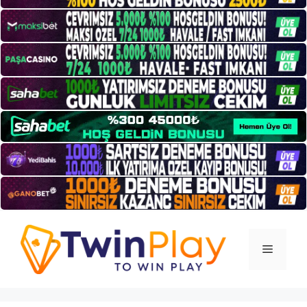
İçeriğe
atla
Menü