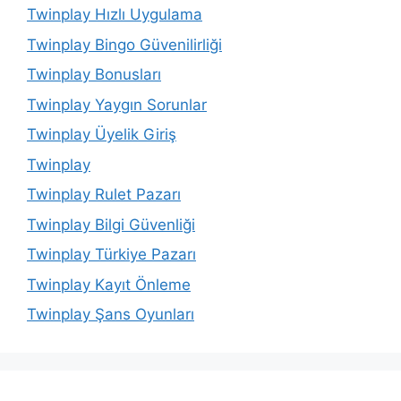
Twinplay Hızlı Uygulama
Twinplay Bingo Güvenilirliği
Twinplay Bonusları
Twinplay Yaygın Sorunlar
Twinplay Üyelik Giriş
Twinplay
Twinplay Rulet Pazarı
Twinplay Bilgi Güvenliği
Twinplay Türkiye Pazarı
Twinplay Kayıt Önleme
Twinplay Şans Oyunları