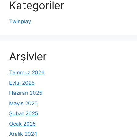
Kategoriler
Twinplay
Arşivler
Temmuz 2026
Eylül 2025
Haziran 2025
Mayıs 2025
Şubat 2025
Ocak 2025
Aralık 2024