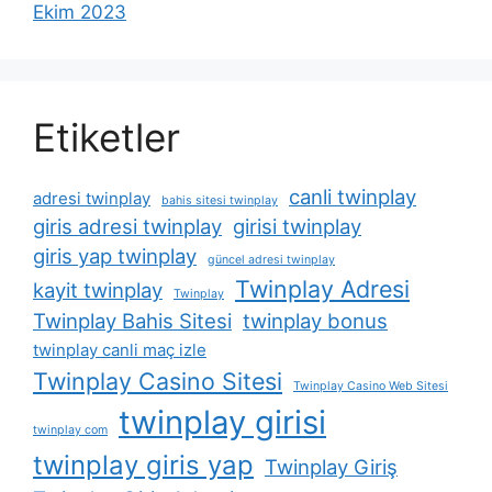
Ekim 2023
Etiketler
canli twinplay
adresi twinplay
bahis sitesi twinplay
giris adresi twinplay
girisi twinplay
giris yap twinplay
güncel adresi twinplay
Twinplay Adresi
kayit twinplay
Twinplay
Twinplay Bahis Sitesi
twinplay bonus
twinplay canli maç izle
Twinplay Casino Sitesi
Twinplay Casino Web Sitesi
twinplay girisi
twinplay com
twinplay giris yap
Twinplay Giriş