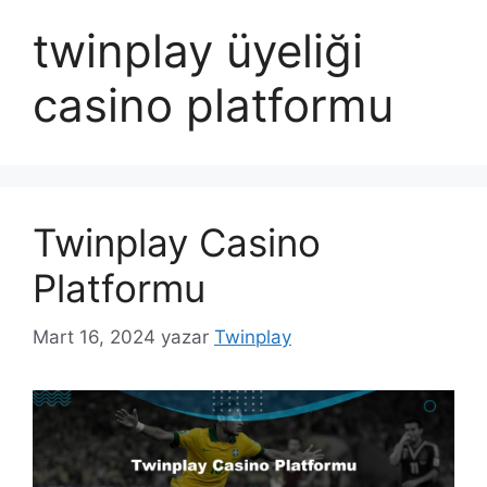
twinplay üyeliği
casino platformu
Twinplay Casino
Platformu
Mart 16, 2024
yazar
Twinplay