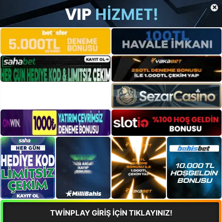
×
TWİNPLAY GİRİŞ İÇİN TIKLAYINIZ!