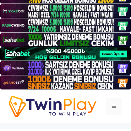
İçeriğe
atla
Menü