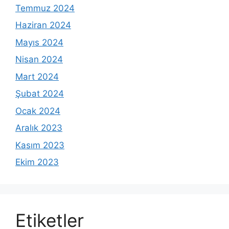
Temmuz 2024
Haziran 2024
Mayıs 2024
Nisan 2024
Mart 2024
Şubat 2024
Ocak 2024
Aralık 2023
Kasım 2023
Ekim 2023
Etiketler