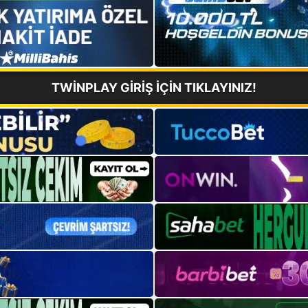
TWİNPLAY GİRİŞ İÇİN TIKLAYINIZ!