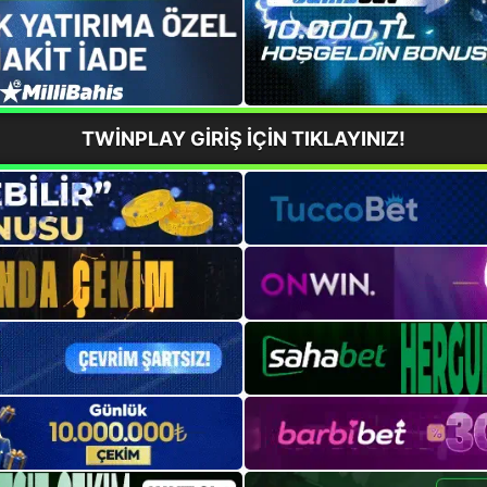
TWİNPLAY GİRİŞ İÇİN TIKLAYINIZ!